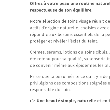
o
Offrez à votre peau une routine naturel
respectueuse de son équilibre.
l
Notre sélection de soins visage réunit d
l
actifs d’origine naturelle, choisies avec
répondre aux besoins essentiels de la pea
e
protéger et révéler l’éclat du teint.
c
Crèmes, sérums, lotions ou soins ciblés
été retenu pour sa qualité, sa sensorialit
t
de convenir même aux épidermes les plu
i
Parce que la peau mérite ce qu’il y a de 
privilégions des compositions soignées 
o
responsable du soin.
n
👉
Une beauté simple, naturelle et en 