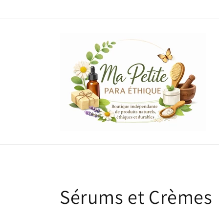
et
passer
au
contenu
C
Sérums et Crèmes