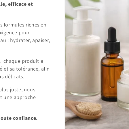
le, efficace et
es formules riches en
 exigence pour
u : hydrater, apaiser,
… chaque produit a
é et sa tolérance, afin
s délicats.
plus juste, nous
et une approche
toute confiance.