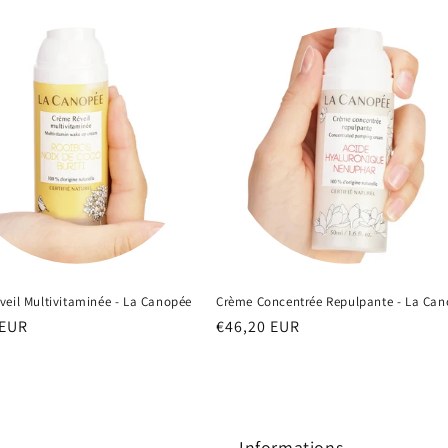
veil Multivitaminée - La Canopée
Crème Concentrée Repulpante - La Ca
 EUR
Prix
€46,20 EUR
el
habituel
Informations