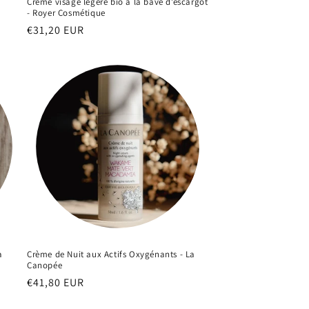
Crème visage légère bio à la bave d’escargot
- Royer Cosmétique
Prix
€31,20 EUR
habituel
a
Crème de Nuit aux Actifs Oxygénants - La
Canopée
Prix
€41,80 EUR
habituel