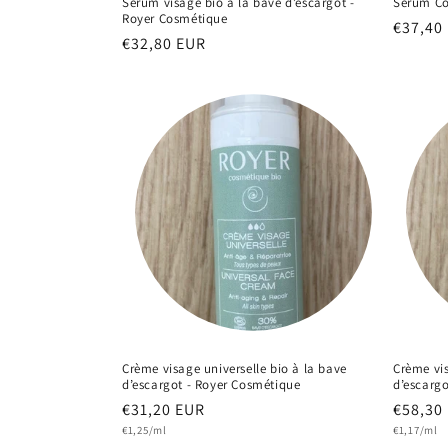
Sérum visage bio à la bave d’escargot -
Sérum Co
Royer Cosmétique
Prix
€37,40
Prix
€32,80 EUR
habitu
habituel
Crème visage universelle bio à la bave
Crème vis
d’escargot - Royer Cosmétique
d’escarg
Prix
€31,20 EUR
Prix
€58,30
Prix
Prix
habituel
€1,25/ml
habitu
€1,17/ml
unitaire
unitaire