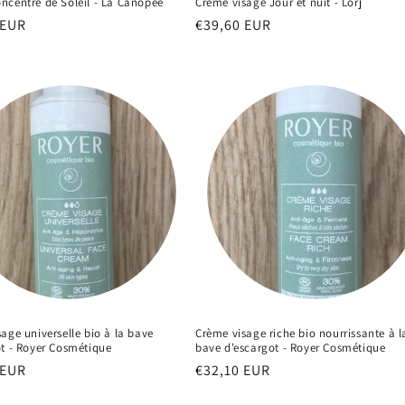
ncentré de Soleil - La Canopée
Crème visage Jour et nuit - Lorj
 EUR
Prix
€39,60 EUR
el
habituel
age universelle bio à la bave
Crème visage riche bio nourrissante à l
ot - Royer Cosmétique
bave d’escargot - Royer Cosmétique
 EUR
Prix
€32,10 EUR
el
habituel