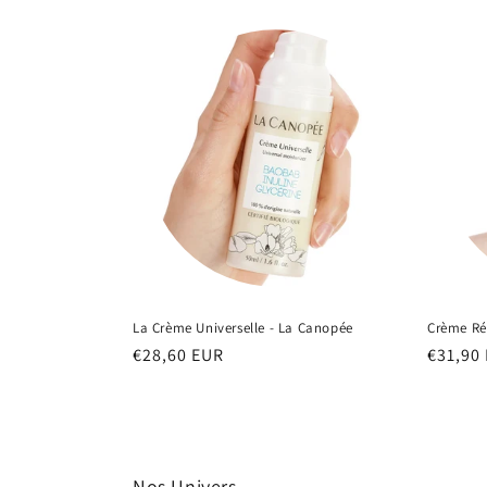
La Crème Universelle - La Canopée
Crème Ré
Prix
€28,60 EUR
Prix
€31,90
habituel
habitu
Nos Univers