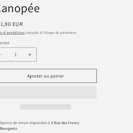
Canopée
n
ix
31,90 EUR
bituel
is d'expédition
calculés à l'étape de paiement.
ntité
antité
Réduire
Augmenter
la
la
quantité
quantité
de
de
Ajouter au panier
Crème
Crème
Réveil
Réveil
Multivitaminée
Multivitaminée
-
-
La
La
Canopée
Canopée
Service de retrait disponible à
3 Rue des Francs
Bourgeois