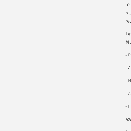
ré
pl
re
Le
Mu
- 
- 
- 
- 
- 
Id