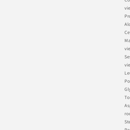
vi
Pr
Al
Ce
Ma
vi
Se
vi
Le
Po
Gl
To
As
ro
St
Pa