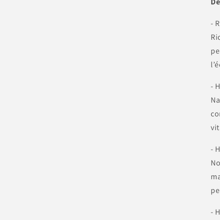
De
- 
Ri
pe
l’
- 
Na
co
vi
- 
No
ma
pe
- 