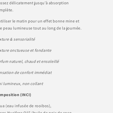
ssez délicatement jusqu’à absorption
mplète.
utiliser le matin pour un effet bonne mine et
e peau lumineuse tout au long de la journée.
xture & sensorialité
xture onctueuse et fondante
rfum naturel, chaud et ensoleillé
nsation de confort immédiat
ni lumineux, non collant
mposition (INCI)
ua (eau infusée de rooibos),
cos Nucifera Oil* (huile de noix de coco