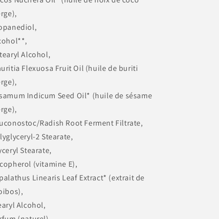
erge),
opanediol,
cohol**,
tearyl Alcohol,
uritia Flexuosa Fruit Oil (huile de buriti
erge),
samum Indicum Seed Oil* (huile de sésame
erge),
uconostoc/Radish Root Ferment Filtrate,
lyglyceryl-2 Stearate,
yceryl Stearate,
copherol (vitamine E),
palathus Linearis Leaf Extract* (extrait de
oibos),
earyl Alcohol,
rfum (naturel),