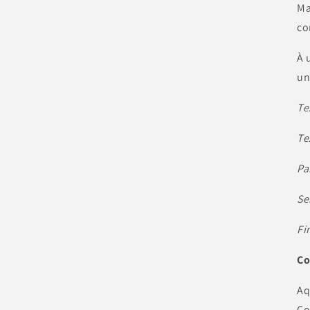
Ma
co
À 
un
Te
Te
Pa
Se
Fi
Co
Aq
Co