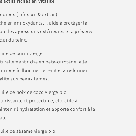
s actifs riches en vitalité
Rooibos (infusion & extrait)
che en antioxydants, il aide à protéger la
au des agressions extérieures et à préserver
éclat du teint.
Huile de buriti vierge
turellement riche en bêta-carotène, elle
ntribue à illuminer le teint et à redonner
talité aux peaux ternes.
Huile de noix de coco vierge bio
urrissante et protectrice, elle aide à
intenir l’hydratation et apporte confort à la
au.
Huile de sésame vierge bio