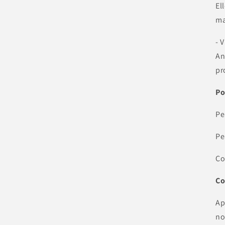
El
ma
- 
An
pr
Po
Pe
Pe
Co
Co
Ap
no