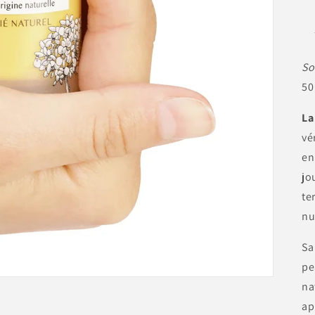
So
50
La
vé
en
jo
te
nu
Sa
pe
na
ap