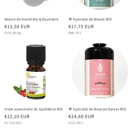
Beurre de Karité Bio & Équitable
🌸 Hydrolat de Bleuet BIO
Prix
€13,50 EUR
Prix
€17,75 EUR
Prix
Prix
habituel
€135,00/kg
habituel
€88,75/L
unitaire
unitaire
Huile essentielle de Gaulthérie BIO
🌹 Hydrolat de Rose de Damas BIO
Prix
€12,10 EUR
Prix
€24,60 EUR
Prix
Prix
habituel
€1.210,00/L
habituel
€123,00/L
unitaire
unitaire