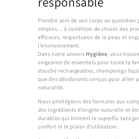
o
responsable
l
Prendre soin de son corps au quotidien 
simples… à condition de choisir des prod
l
efficaces, respectueux de la peau et en
e
l’environnement.
Dans notre univers
Hygiène
, vous trouv
c
exigeante de essentiels pour toute la fami
douche rechargeables, shampoings liquid
t
que des déodorants conçus pour allier 
naturalité.
i
Nous privilégions des formules aux comp
des ingrédients d’origine naturelle et de
o
durables qui limitent le superflu sans 
n
confort ni le plaisir d’utilisation.