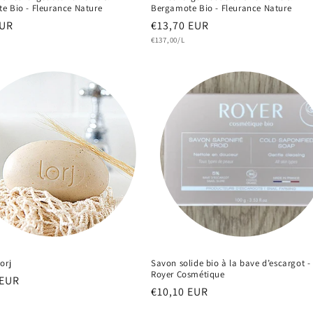
e Bio - Fleurance Nature
Bergamote Bio - Fleurance Nature
EUR
Prix
€13,70 EUR
Prix
el
habituel
€137,00/L
unitaire
orj
Savon solide bio à la bave d’escargot -
Royer Cosmétique
 EUR
Prix
€10,10 EUR
el
habituel