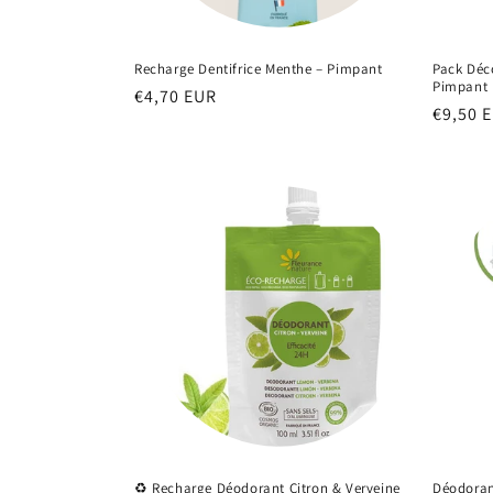
Recharge Dentifrice Menthe – Pimpant
Pack Déco
Pimpant
Prix
€4,70 EUR
Prix
€9,50 
habituel
habitu
♻️ Recharge Déodorant Citron & Verveine
Déodoran