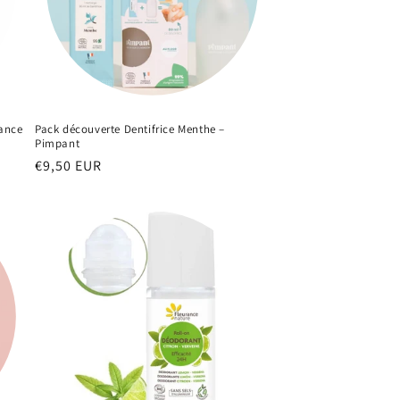
rance
Pack découverte Dentifrice Menthe –
Pimpant
Prix
€9,50 EUR
habituel