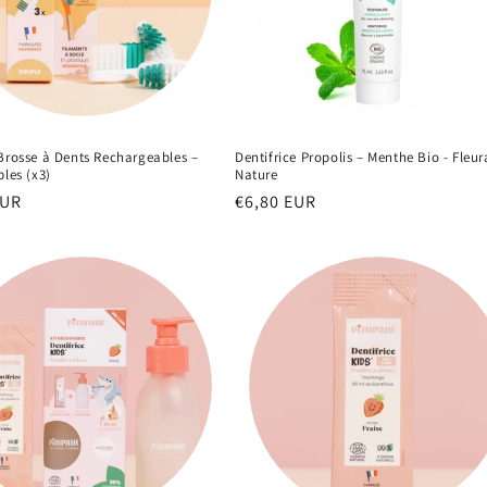
Brosse à Dents Rechargeables –
Dentifrice Propolis – Menthe Bio - Fleu
ples (x3)
Nature
EUR
Prix
€6,80 EUR
el
habituel