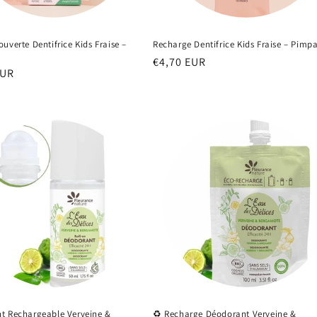
uverte Dentifrice Kids Fraise –
Recharge Dentifrice Kids Fraise – Pimp
Prix
€4,70 EUR
EUR
habituel
el
t Rechargeable Verveine &
♻️ Recharge Déodorant Verveine &