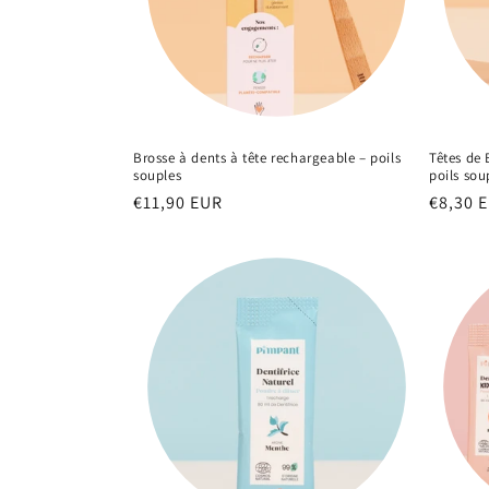
Brosse à dents à tête rechargeable – poils
Têtes de 
souples
poils sou
Prix
€11,90 EUR
Prix
€8,30 
habituel
habitu