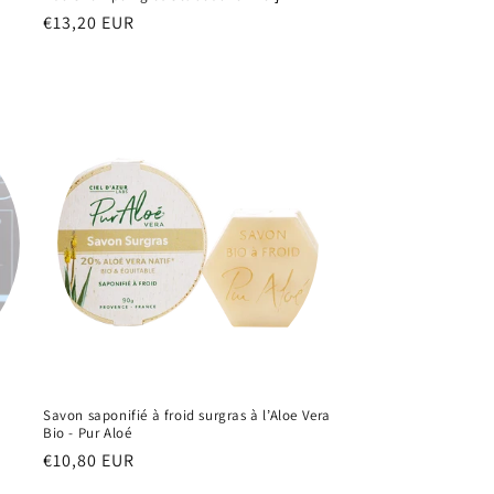
Prix
€13,20 EUR
habituel
Savon saponifié à froid surgras à l’Aloe Vera
Bio - Pur Aloé
Prix
€10,80 EUR
habituel