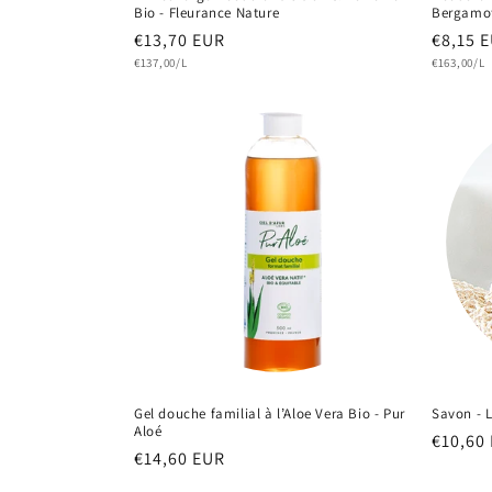
Bio - Fleurance Nature
Bergamot
Prix
€13,70 EUR
Prix
€8,15 
Prix
Prix
habituel
€137,00/L
habitu
€163,00/L
unitaire
unitaire
Gel douche familial à l’Aloe Vera Bio - Pur
Savon - L
Aloé
Prix
€10,60
Prix
€14,60 EUR
habitu
habituel