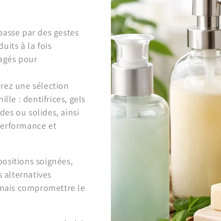
passe par des gestes
uits à la fois
gagés pour
erez une sélection
lle : dentifrices, gels
es ou solides, ainsi
performance et
ositions soignées,
s alternatives
jamais compromettre le