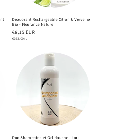
ant
Déodorant Rechargeable Citron & Verveine
Bio - Fleurance Nature
Prix
€8,15 EUR
Prix
habituel
€163,00/L
unitaire
Duo Shampoing et Gel douche - Lorj