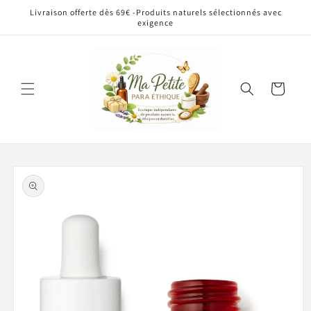
et
Livraison offerte dès 69€ -Produits naturels sélectionnés avec
passer
exigence
au
contenu
Panier
Passer aux
informations
produits