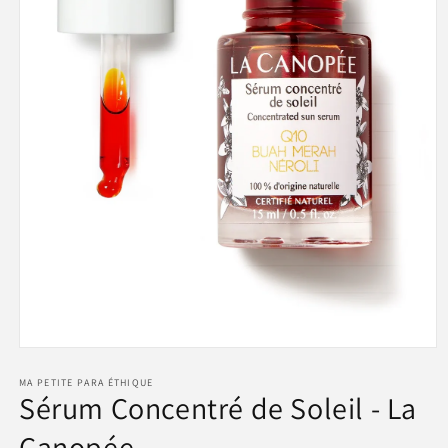
Ouvrir
le
média
MA PETITE PARA ÉTHIQUE
Sérum Concentré de Soleil - La
1
dans
une
Canopée
fenêtre