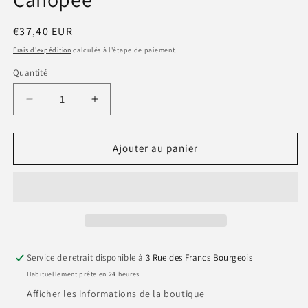
modale
Prix
€37,40 EUR
habituel
Frais d'expédition
calculés à l'étape de paiement.
Quantité
Quantité
Réduire
Augmenter
la
la
quantité
quantité
de
de
Ajouter au panier
Sérum
Sérum
Concentré
Concentré
de
de
Soleil
Soleil
-
-
La
La
Canopée
Canopée
Service de retrait disponible à
3 Rue des Francs Bourgeois
Habituellement prête en 24 heures
Afficher les informations de la boutique