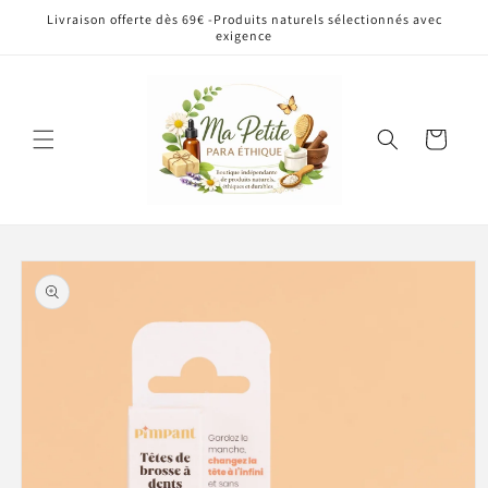
et
Livraison offerte dès 69€ -Produits naturels sélectionnés avec
passer
exigence
au
contenu
Panier
Passer aux
informations
produits