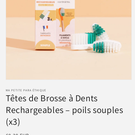
Ouvrir
le
média
MA PETITE PARA ÉTHIQUE
Têtes de Brosse à Dents
1
dans
une
Rechargeables – poils souples
fenêtre
modale
(x3)