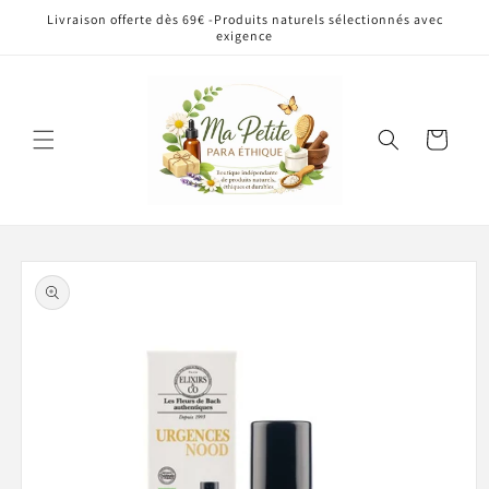
et
Livraison offerte dès 69€ -Produits naturels sélectionnés avec
passer
exigence
au
contenu
Panier
Passer aux
informations
produits