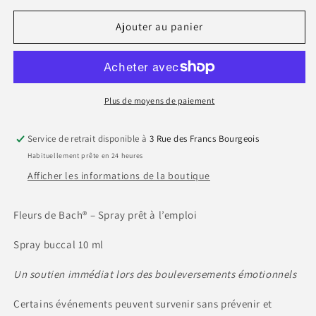
quantité
quantité
de
de
Ajouter au panier
Spray
Spray
buccal
buccal
Bio
Bio
–
–
Urgences
Urgences
Plus de moyens de paiement
Service de retrait disponible à
3 Rue des Francs Bourgeois
Habituellement prête en 24 heures
Afficher les informations de la boutique
Fleurs de Bach® – Spray prêt à l’emploi
Spray buccal 10 ml
Un soutien immédiat lors des bouleversements émotionnels
Certains événements peuvent survenir sans prévenir et