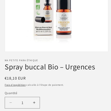
Ouvrir
le
média
MA PETITE PARA ÉTHIQUE
Spray buccal Bio – Urgences
1
dans
une
fenêtre
Prix
€18,10 EUR
modale
habituel
Frais d'expédition
calculés à l'étape de paiement.
Quantité
Quantité
Réduire
Augmenter
la
la