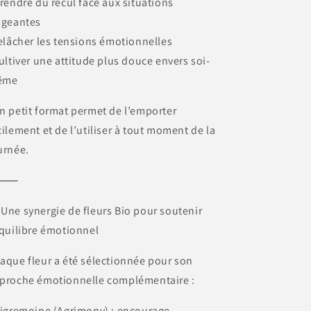
prendre du recul face aux situations
igeantes
relâcher les tensions émotionnelles
cultiver une attitude plus douce envers soi-
ême
n petit format permet de l’emporter
cilement et de l’utiliser à tout moment de la
urnée.
⸻
 Une synergie de fleurs Bio pour soutenir
équilibre émotionnel
aque fleur a été sélectionnée pour son
proche émotionnelle complémentaire :
Aigremoine (Agrimony) : encourage