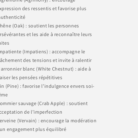
expression des ressentis et favorise plus
authenticité
Chêne (Oak) : soutient les personnes
rsévérantes et les aide à reconnaître leurs
mites
Impatiente (Impatiens) : accompagne le
lâchement des tensions et invite à ralentir
Marronnier blanc (White Chestnut) : aide à
aiser les pensées répétitives
Pin (Pine) : favorise l’indulgence envers soi-
ême
Pommier sauvage (Crab Apple) : soutient
acceptation de l’imperfection
Verveine (Vervain) : encourage la modération
 un engagement plus équilibré