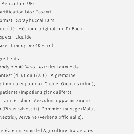
 (Agriculture UE)
Certification bio : Ecocert
Format : Spray buccal 10 ml
Procédé : Méthode originale du Dr Bach
Aspect : Liquide
Base : Brandy bio 40 % vol
grédients :
andy bio 40 % vol, extraits aqueux de
antes* (dilution 1/250) : Aigremoine
grimonia eupatoria), Chêne (Quercus robur),
patiente (Impatiens glandulifera),
rronnier blanc (Aesculus hippocastanum),
n (Pinus sylvestris), Pommier sauvage (Malus
lvestris), Verveine (Verbena officinalis).
ngrédients issus de l’Agriculture Biologique.