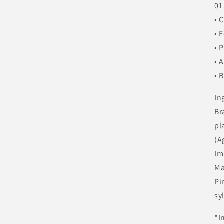
01
• 
• 
• 
• 
• 
In
Br
pl
(A
Im
Ma
Pi
sy
*I