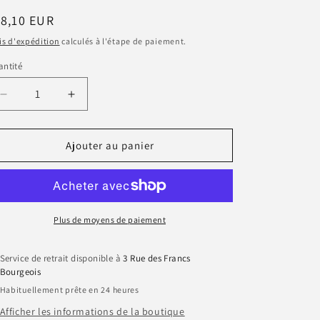
n
ix
8,10 EUR
bituel
is d'expédition
calculés à l'étape de paiement.
ntité
antité
Réduire
Augmenter
la
la
quantité
quantité
de
de
Ajouter au panier
Spray
Spray
buccal
buccal
Bio
Bio
–
–
Stress
Stress
Plus de moyens de paiement
Service de retrait disponible à
3 Rue des Francs
Bourgeois
Habituellement prête en 24 heures
Afficher les informations de la boutique