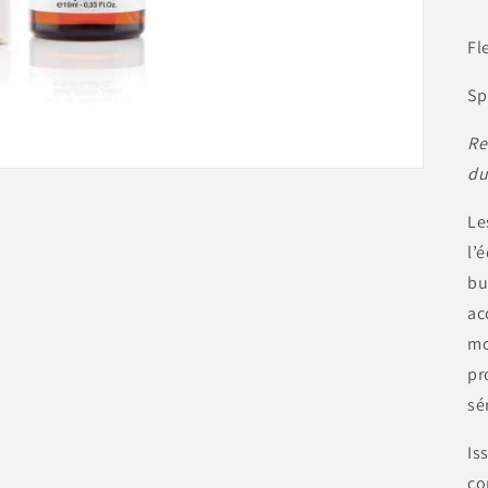
Fl
Sp
Re
du
Le
l’
bu
ac
mo
pr
sé
Is
co