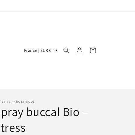
P
Connexion
Panier
France | EUR €
a
y
s
/
r
PETITE PARA ÉTHIQUE
é
pray buccal Bio –
g
i
tress
o