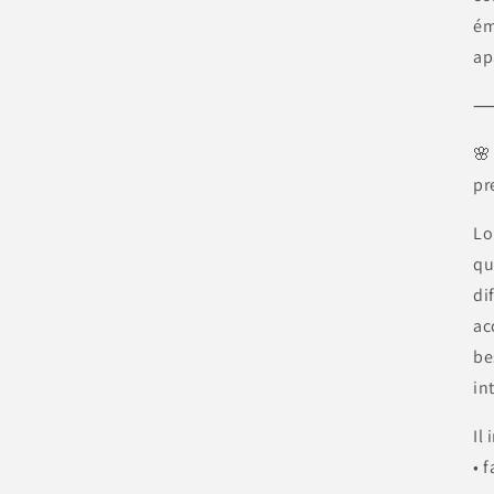
ém
ap
🌸
pr
Lo
qu
di
ac
be
in
Il 
• 