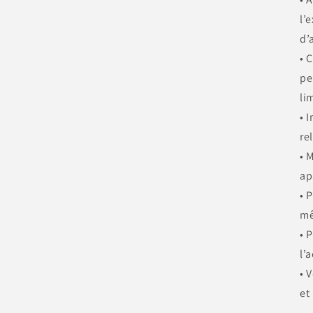
l’
d’
• 
pe
li
• 
re
• 
ap
• 
m
• 
l’
• 
et