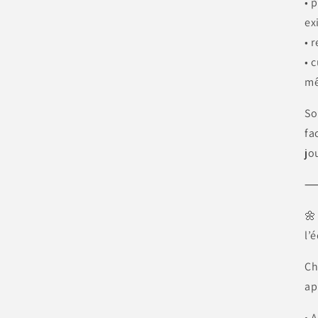
• 
ex
• 
• 
m
So
fa
jo
🌼
l’
Ch
ap
• 