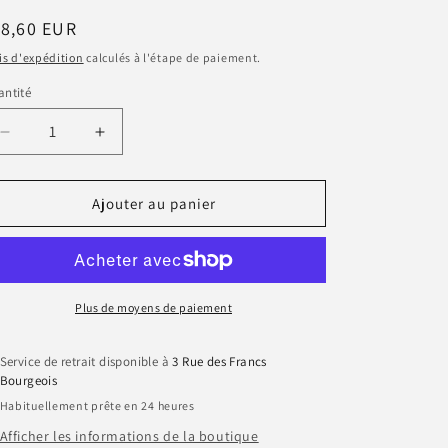
n
ix
18,60 EUR
bituel
is d'expédition
calculés à l'étape de paiement.
ntité
antité
Réduire
Augmenter
la
la
quantité
quantité
de
de
Ajouter au panier
Oméga
Oméga
3
3
-
-
Fleurance
Fleurance
Nature
Nature
Plus de moyens de paiement
Service de retrait disponible à
3 Rue des Francs
Bourgeois
Habituellement prête en 24 heures
Afficher les informations de la boutique