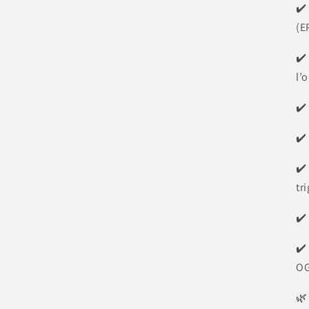
✔️
(E
✔️
l’
✔️
✔️
✔️
tr
✔️
✔️
OG
🌿