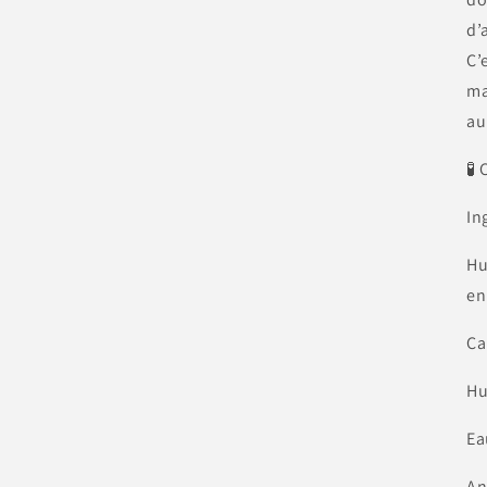
d’
C’
ma
au
🧪
In
Hu
en
Ca
Hu
Ea
An