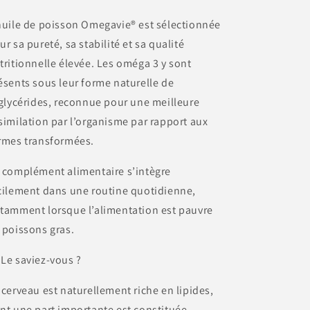
huile de poisson Omegavie® est sélectionnée
ur sa pureté, sa stabilité et sa qualité
tritionnelle élevée. Les oméga 3 y sont
ésents sous leur forme naturelle de
iglycérides, reconnue pour une meilleure
similation par l’organisme par rapport aux
rmes transformées.
 complément alimentaire s’intègre
cilement dans une routine quotidienne,
tamment lorsque l’alimentation est pauvre
 poissons gras.
 Le saviez-vous ?
 cerveau est naturellement riche en lipides,
nt une part importante est constituée