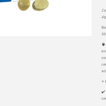
Co
éq
Bo
30
🧠
en
co
ce
ac
⭐ 
✔️
ce