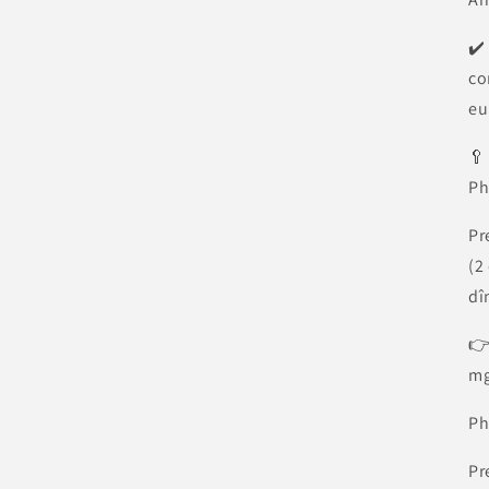
✔️
co
eu
🥄
Ph
Pr
(2
dî
👉
mg
Ph
Pr