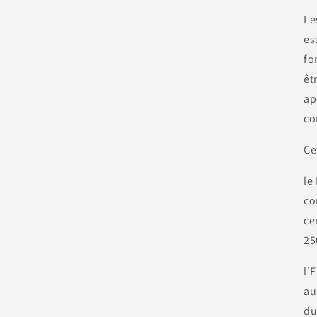
Le
es
fo
êt
ap
co
Ce
le
co
ce
25
l’
au
du