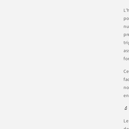
L’
po
nu
pr
tr
as
fo
Ce
fa
no
en
🔬
Le
do