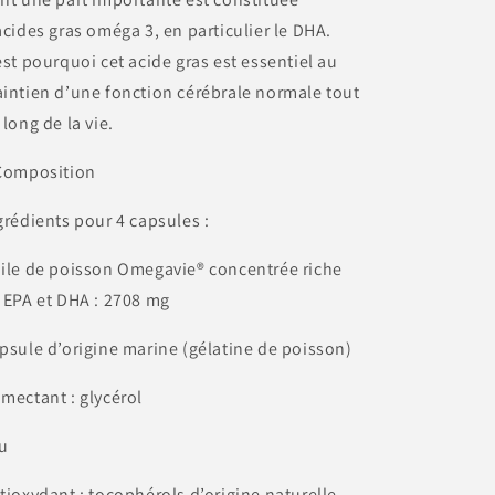
acides gras oméga 3, en particulier le DHA.
est pourquoi cet acide gras est essentiel au
intien d’une fonction cérébrale normale tout
 long de la vie.
 Composition
grédients pour 4 capsules :
ile de poisson Omegavie® concentrée riche
 EPA et DHA : 2708 mg
psule d’origine marine (gélatine de poisson)
mectant : glycérol
u
tioxydant : tocophérols d’origine naturelle