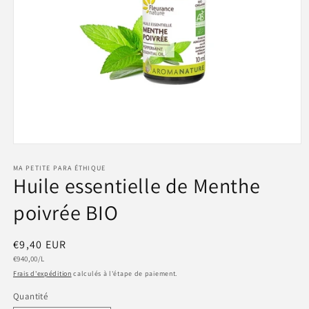
Ouvrir
le
média
MA PETITE PARA ÉTHIQUE
Huile essentielle de Menthe
1
dans
une
poivrée BIO
fenêtre
modale
Prix
€9,40 EUR
Prix
habituel
€940,00/L
unitaire
Frais d'expédition
calculés à l'étape de paiement.
Quantité
Quantité