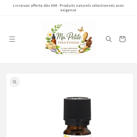
et
Livraison offerte dès 69€ -Produits naturels sélectionnés avec
passer
exigence
au
contenu
Panier
Passer aux
informations
produits