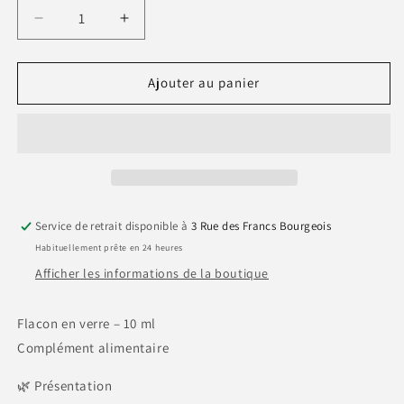
Réduire
Augmenter
la
la
quantité
quantité
de
de
Ajouter au panier
Huile
Huile
essentielle
essentielle
de
de
Menthe
Menthe
poivrée
poivrée
BIO
BIO
Service de retrait disponible à
3 Rue des Francs Bourgeois
Habituellement prête en 24 heures
Afficher les informations de la boutique
Flacon en verre – 10 ml
Complément alimentaire
🌿 Présentation