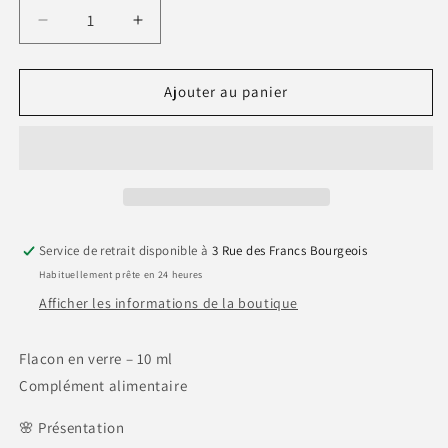
Réduire
Augmenter
la
la
quantité
quantité
de
de
Ajouter au panier
Huile
Huile
essentielle
essentielle
de
de
Citronnelle
Citronnelle
de
de
Java
Java
BIO
BIO
Service de retrait disponible à
3 Rue des Francs Bourgeois
Habituellement prête en 24 heures
Afficher les informations de la boutique
Flacon en verre – 10 ml
Complément alimentaire
🌸 Présentation