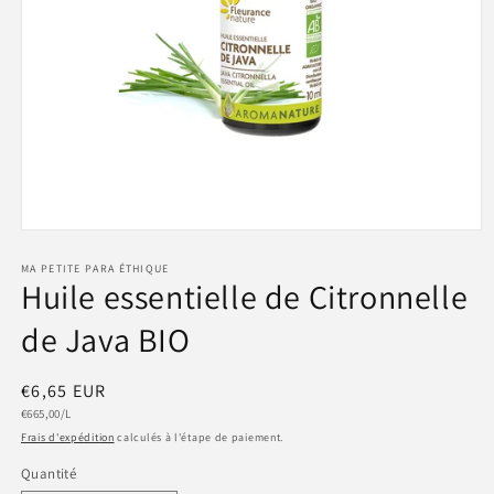
Ouvrir
le
média
MA PETITE PARA ÉTHIQUE
Huile essentielle de Citronnelle
1
dans
une
de Java BIO
fenêtre
modale
Prix
€6,65 EUR
Prix
habituel
€665,00/L
unitaire
Frais d'expédition
calculés à l'étape de paiement.
Quantité
Quantité