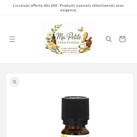
et
Livraison offerte dès 69€ -Produits naturels sélectionnés avec
passer
exigence
au
contenu
Panier
Passer aux
informations
produits