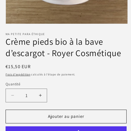
Ouvrir
le
média
MA PETITE PARA ÉTHIQUE
Crème pieds bio à la bave
1
dans
une
d’escargot - Royer Cosmétique
fenêtre
modale
Prix
€15,50 EUR
habituel
Frais d'expédition
calculés à l'étape de paiement.
Quantité
Quantité
Réduire
Augmenter
la
la
quantité
quantité
de
de
Ajouter au panier
Crème
Crème
pieds
pieds