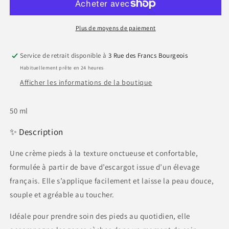
bio
bio
à
à
la
la
Plus de moyens de paiement
bave
bave
d’escargot
d’escargot
Service de retrait disponible à
3 Rue des Francs Bourgeois
-
-
Habituellement prête en 24 heures
Royer
Royer
Cosmétique
Cosmétique
Afficher les informations de la boutique
50 ml
✨ Description
Une crème pieds à la texture onctueuse et confortable,
formulée à partir de bave d’escargot issue d’un élevage
français. Elle s’applique facilement et laisse la peau douce,
souple et agréable au toucher.
Idéale pour prendre soin des pieds au quotidien, elle