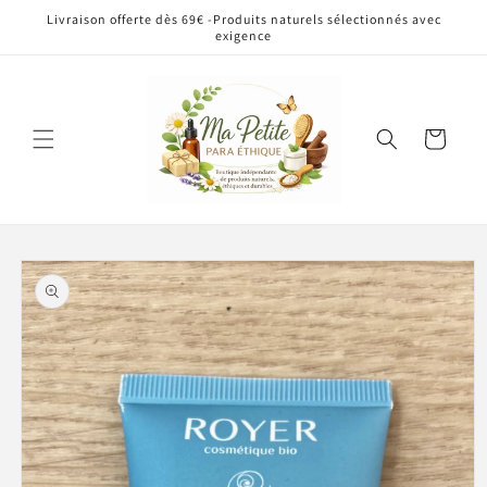
et
Livraison offerte dès 69€ -Produits naturels sélectionnés avec
passer
exigence
au
contenu
Panier
Passer aux
informations
produits