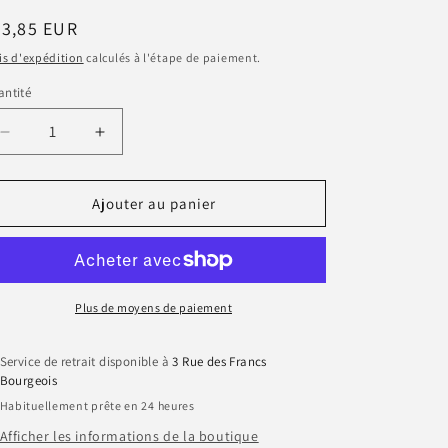
n
ix
43,85 EUR
bituel
is d'expédition
calculés à l'étape de paiement.
ntité
antité
Réduire
Augmenter
la
la
quantité
quantité
de
de
Ajouter au panier
Coffret
Coffret
soins
soins
découverte
découverte
-
-
Lorj
Lorj
Plus de moyens de paiement
Service de retrait disponible à
3 Rue des Francs
Bourgeois
Habituellement prête en 24 heures
Afficher les informations de la boutique