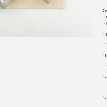
Le
L'
mi
*N
*P
*T
*I
*E
*F
*C