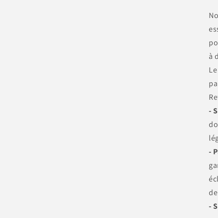
No
es
po
à 
Le
pa
Re
- 
do
lé
- 
ga
éc
de
- 