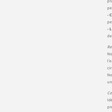
pr
pe
- 
pe
- 
de
Re
No
l’
ci
No
un
Co
Id
pr