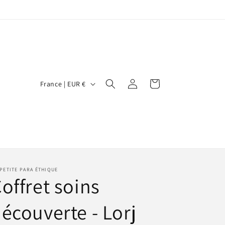
P
Connexion
Panier
France | EUR €
a
y
s
/
r
PETITE PARA ÉTHIQUE
é
offret soins
g
i
écouverte - Lorj
o