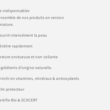
s indispensables
ensemble de nos produits en version
niature.
ourrit intensément la peau
énètre rapidement
exture onctueuse et non collante
ngrédients d’origine naturelle.
nrichi en vitamines, minéraux & antioxydants
ilm protecteur
ertifie Bio & ECOCERT