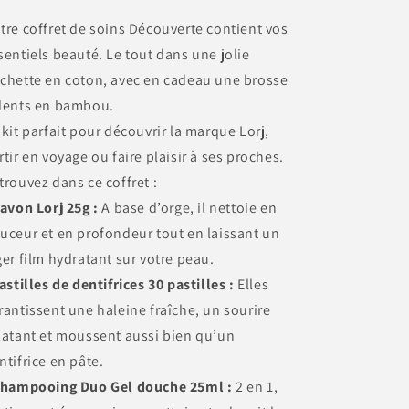
tre coffret de soins Découverte contient vos
sentiels beauté. Le tout dans une jolie
chette en coton, avec en cadeau une brosse
dents en bambou.
 kit parfait pour découvrir la marque Lorj,
rtir en voyage ou faire plaisir à ses proches.
trouvez dans ce coffret :
Savon Lorj 25g
:
A base d’orge, il nettoie en
uceur et en profondeur tout en laissant un
ger film hydratant sur votre peau.
Pastilles de dentifrices 30 pastilles :
Elles
rantissent une haleine fraîche, un sourire
latant et moussent aussi bien qu’un
ntifrice en pâte.
Shampooing Duo Gel douche 25ml :
2 en 1,