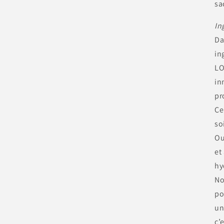
sa
In
Da
in
LO
in
pr
Ce
so
Ou
et
hy
No
po
un
c’e