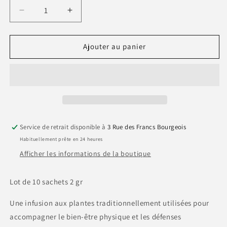
Réduire
Augmenter
la
la
quantité
quantité
de
de
Ajouter au panier
🌿
🌿
Tisane
Tisane
Mon
Mon
Immunité
Immunité
–
–
BIO
BIO
-
-
Service de retrait disponible à
3 Rue des Francs Bourgeois
Lot
Lot
Habituellement prête en 24 heures
de
de
10
10
Afficher les informations de la boutique
sachets
sachets
Lot de 10 sachets 2 gr
Une infusion aux plantes traditionnellement utilisées pour
accompagner le bien-être physique et les défenses