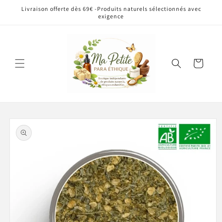
et
Livraison offerte dès 69€ -Produits naturels sélectionnés avec
passer
exigence
au
contenu
Panier
Passer aux
informations
produits