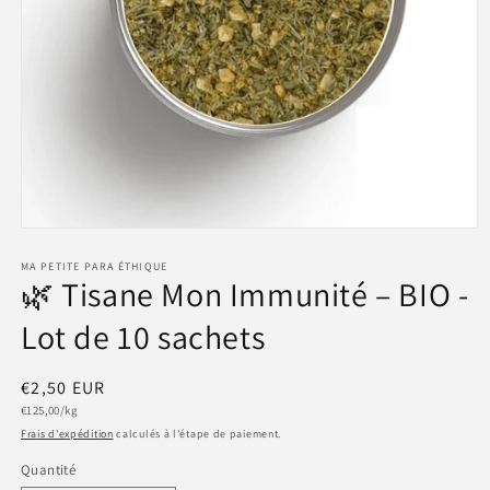
Ouvrir
le
média
MA PETITE PARA ÉTHIQUE
🌿 Tisane Mon Immunité – BIO -
1
dans
une
Lot de 10 sachets
fenêtre
modale
Prix
€2,50 EUR
Prix
habituel
€125,00/kg
unitaire
Frais d'expédition
calculés à l'étape de paiement.
Quantité
Quantité