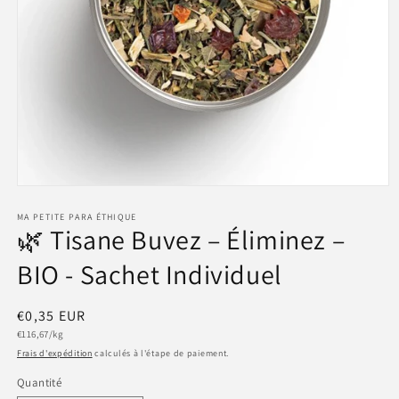
Ouvrir
le
média
MA PETITE PARA ÉTHIQUE
🌿 Tisane Buvez – Éliminez –
1
dans
une
BIO - Sachet Individuel
fenêtre
modale
Prix
€0,35 EUR
Prix
habituel
€116,67/kg
unitaire
Frais d'expédition
calculés à l'étape de paiement.
Quantité
Quantité