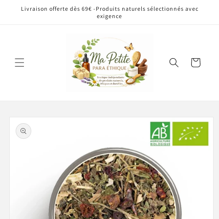
et
Livraison offerte dès 69€ -Produits naturels sélectionnés avec
passer
exigence
au
contenu
Panier
Passer aux
informations
produits