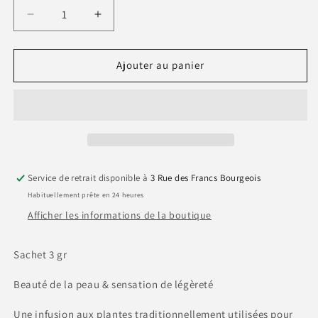
Réduire
Augmenter
la
la
quantité
quantité
de
de
Ajouter au panier
🌿
🌿
Tisane
Tisane
Buvez
Buvez
–
–
Éliminez
Éliminez
–
–
BIO
BIO
Service de retrait disponible à
3 Rue des Francs Bourgeois
-
-
Habituellement prête en 24 heures
Sachet
Sachet
Individuel
Individuel
Afficher les informations de la boutique
Sachet 3 gr
Beauté de la peau & sensation de légèreté
Une infusion aux plantes traditionnellement utilisées pour