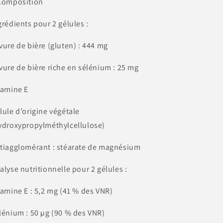
 Composition
grédients pour 2 gélules :
vure de bière (gluten) : 444 mg
vure de bière riche en sélénium : 25 mg
tamine E
lule d’origine végétale
ydroxypropylméthylcellulose)
tiagglomérant : stéarate de magnésium
alyse nutritionnelle pour 2 gélules :
tamine E : 5,2 mg (41 % des VNR)
lénium : 50 µg (90 % des VNR)