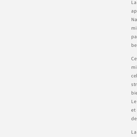
La
ap
Na
mi
pa
be
Ce
mi
ce
st
bi
Le
et
de
La