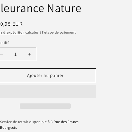
leurance Nature
n
ix
10,95 EUR
bituel
is d'expédition
calculés à l'étape de paiement.
ntité
antité
Réduire
Augmenter
la
la
quantité
quantité
de
de
Ajouter au panier
🌿
🌿
Levure
Levure
de
de
bière
bière
au
au
sélénium
sélénium
-
-
Service de retrait disponible à
3 Rue des Francs
Fleurance
Fleurance
Bourgeois
Nature
Nature