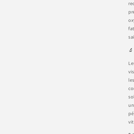
re
pr
ox
fa
sa
🔬
Le
vi
le
co
so
un
pé
vi