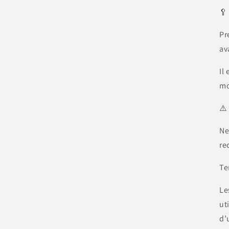
🥄
Pr
av
Il
mo
⚠️
Ne
re
Te
Le
ut
d’