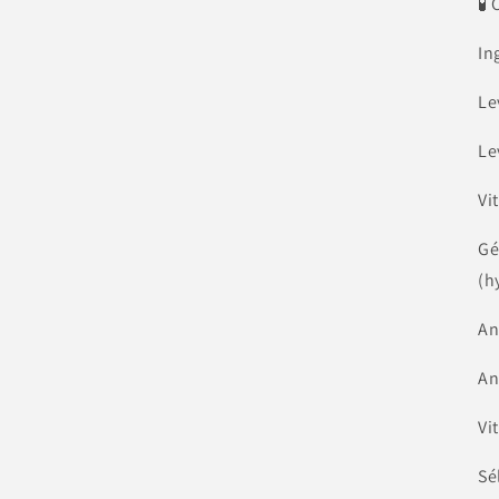
🧪
In
Le
Le
Vi
Gé
(h
An
An
Vi
Sé