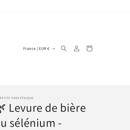
P
Connexion
Panier
France | EUR €
a
y
s
/
r
PETITE PARA ÉTHIQUE
é
 Levure de bière
g
i
u sélénium -
o