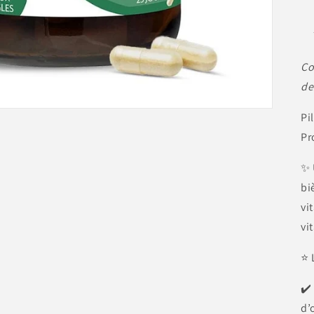
Co
de
Pi
Pr
✨ 
bi
vi
vi
⭐ 
✔️
d’