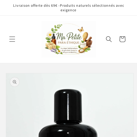
et
Livraison offerte dès 69€ -Produits naturels sélectionnés avec
passer
exigence
au
contenu
Panier
Passer aux
informations
produits