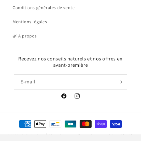
Conditions générales de vente
Mentions légales
🌿 À propos
Recevez nos conseils naturels et nos offres en
avant-première
E-mail
Facebook
Instagram
Moyens
de
© 2026,
Ma Petite Para Éthique
Commerce électronique propulsé par Shopify
paiement