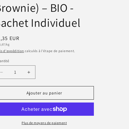
rownie) – BIO -
n
achet Individuel
ix
0,35 EUR
6,67/kg
bituel
taire
is d'expédition
calculés à l'étape de paiement.
ntité
antité
Réduire
Augmenter
la
la
quantité
quantité
de
de
Ajouter au panier
🌙
🌙
Tisane
Tisane
Nuit
Nuit
Douce
Douce
(saveur
(saveur
Plus de moyens de paiement