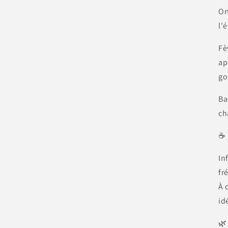
Or
l'
Fè
ap
go
Ba
ch
☕ 
In
fr
À 
id
🌿