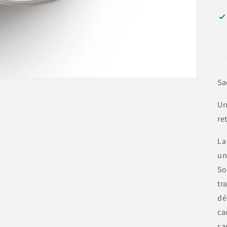
Sa
Un
re
La
un
So
tr
dé
ca
sa