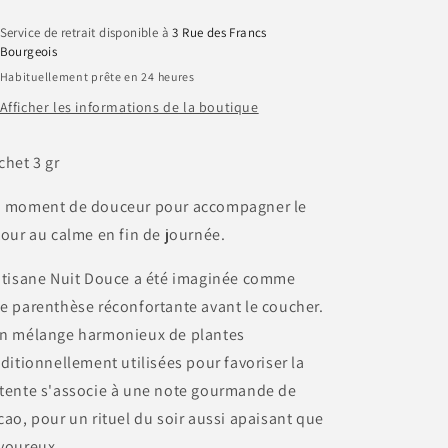
Brownie)
Brownie)
–
–
Service de retrait disponible à
3 Rue des Francs
BIO
BIO
Bourgeois
-
-
Habituellement prête en 24 heures
Sachet
Sachet
Individuel
Individuel
Afficher les informations de la boutique
chet 3 gr
 moment de douceur pour accompagner le
tour au calme en fin de journée.
 tisane Nuit Douce a été imaginée comme
e parenthèse réconfortante avant le coucher.
n mélange harmonieux de plantes
aditionnellement utilisées pour favoriser la
tente s'associe à une note gourmande de
cao, pour un rituel du soir aussi apaisant que
voureux.