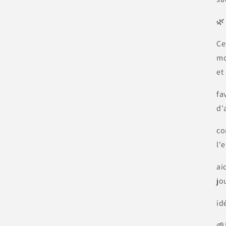
🌿
Ce
mo
et
fa
d'
co
l'
ai
jo
id
🌱