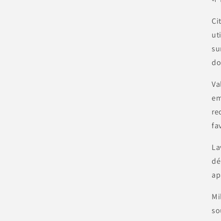
Ci
ut
su
do
Va
em
re
fa
La
dé
ap
Mi
so