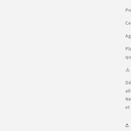
Pr
Ce
Ag
Pl
qu
⚠️
Dé
al
Ne
et