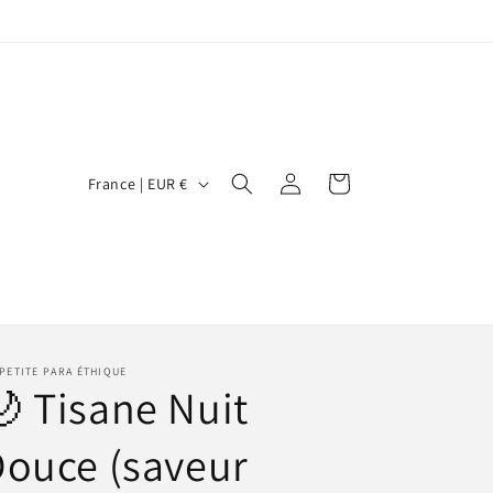
P
Connexion
Panier
France | EUR €
a
y
s
/
r
PETITE PARA ÉTHIQUE
é
 Tisane Nuit
g
i
ouce (saveur
o